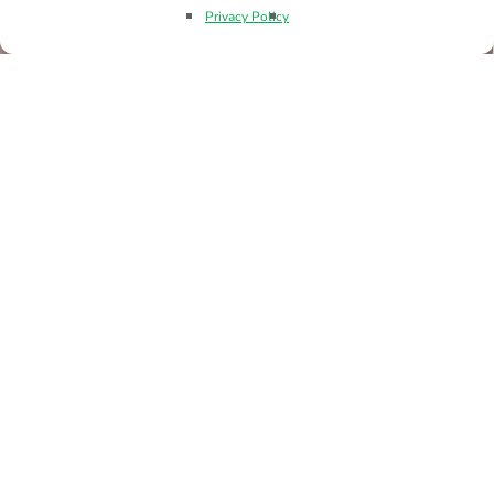
Privacy Policy
TRANSPORT SYSTEMS
BUILDING TECHNOLOGY
LIGHTING
CAMERA SYSTEMS