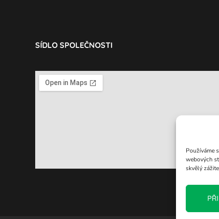
SÍDLO SPOLEČNOSTI
Používáme so
webových st
skvělý zážit
PŘ