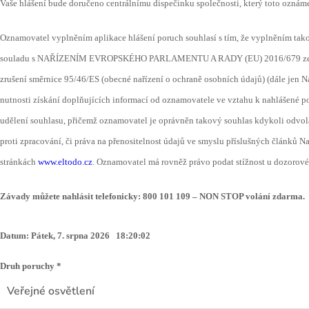
Vaše hlášení bude doručeno centrálnímu dispečinku společnosti, který toto oznám
Oznamovatel vyplněním aplikace hlášení poruch souhlasí s tím, že vyplněním takové
souladu s NAŘÍZENÍM EVROPSKÉHO PARLAMENTU A RADY (EU) 2016/679 ze dne 27.
zrušení směrnice 95/46/ES (obecné nařízení o ochraně osobních údajů) (dále je
nutnosti získání doplňujících informací od oznamovatele ve vztahu k nahlášené 
udělení souhlasu, přičemž oznamovatel je oprávněn takový souhlas kdykoli odvol
proti zpracování, či práva na přenositelnost údajů ve smyslu příslušných článk
stránkách
www.eltodo.cz
. Oznamovatel má rovněž právo podat stížnost u dozorové
Závady můžete nahlásit telefonicky: 800 101 109 – NON STOP volání zdarma.
Datum:
Pátek, 7. srpna 2026 18:20:02
Druh poruchy *