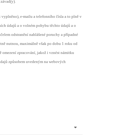
 závad(y).
vyplněno), e-mailu a telefonního čísla a to plně v
h údajů a o volném pohybu těchto údajů a o
účelem odstranění nahlášené poruchy a případné
bytně nutnou, maximálně však po dobu 1 roku od
ě omezení zpracování, jakož i vznést námitku
ch údajů způsobem uvedeným na webových