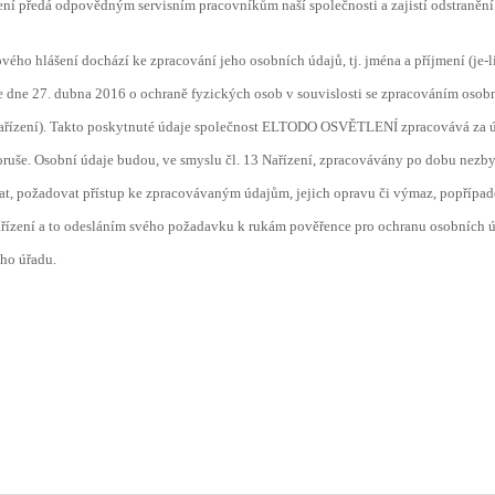
ení předá odpovědným servisním pracovníkům naší společnosti a zajistí odstranění
ho hlášení dochází ke zpracování jeho osobních údajů, tj. jména a příjmení (je-li 
 dubna 2016 o ochraně fyzických osob v souvislosti se zpracováním osobníc
n Nařízení). Takto poskytnuté údaje společnost ELTODO OSVĚTLENÍ zpracovává za 
poruše. Osobní údaje budou, ve smyslu čl. 13 Nařízení, zpracovávány po dobu nez
at, požadovat přístup ke zpracovávaným údajům, jejich opravu či výmaz, popřípad
ů Nařízení a to odesláním svého požadavku k rukám pověřence pro ochranu osobní
ho úřadu.