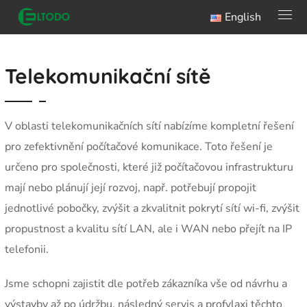
English
Telekomunikační sítě
V oblasti telekomunikačních sítí nabízíme kompletní řešení
pro zefektivnění počítačové komunikace. Toto řešení je
určeno pro společnosti, které již počítačovou infrastrukturu
mají nebo plánují její rozvoj, např. potřebují propojit
jednotlivé pobočky, zvýšit a zkvalitnit pokrytí sítí wi-fi, zvýšit
propustnost a kvalitu sítí LAN, ale i WAN nebo přejít na IP
telefonii.
Jsme schopni zajistit dle potřeb zákazníka vše od návrhu a
výstavby až po údržbu, následný servis a profylaxi těchto