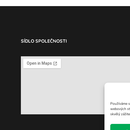
SÍDLO SPOLEČNOSTI
Používáme so
webových st
skvělý zážit