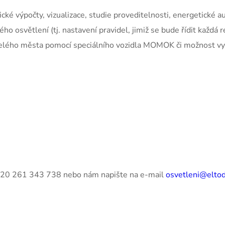
cké výpočty, vizualizace, studie proveditelnosti, energetické a
ho osvětlení (tj. nastavení pravidel, jimiž se bude řídit každá 
 celého města pomocí speciálního vozidla MOMOK či možnost vyu
 +420 261 343 738 nebo nám napište na e-mail
osvetleni@eltod