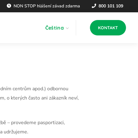
NON STOP hlášení závad zdarma
800 101 109
Čeština
KONTAKT
odním centrům apod.) odbornou
, o kterých často ani zákazník neví,
žbě – provedeme pasportizaci,
 a udržujeme.