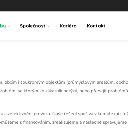
žby
Společnost
Kariéra
Kontakt
tům, obcím i soukromým objektům (průmyslovým areálům, obch
roblém, se kterým se zákazník potýká, nebo předejít problémům
a a zefektivnění provozu. Naše řešení spočívá v komplexní slu
pomůžeme s financováním, zrealizujeme a následně spravujeme