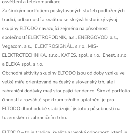
osvětlení a telekomunikace.
Za širokým portfoliem poskytovaných služeb podložených
tradicí, odborností a kvalitou se skrývá historický vývoj
skupiny ELTODO navazující zejména na působnost
společností ELEKTROPODNIK, a.s., ENERGOVOD, a.s.,
Vegacom, a.s., ELEKTROSIGNÁL, s.r.o., MIS-
ELEKTROTECHNIKA, s.r.o., KATES, spol. s r.o., Enest, s.r.o.
a ELEXA spol. s r.o.
Obchodní aktivity skupiny ELTODO jsou od doby vzniku ve
velké míře orientované na český a slovenský trh, ale i
zahraniční dodávky mají stoupající tendence. Široké portfolio
činností a rozsáhlé spektrum tržního uplatnění je pro
ELTODO dlouhodobě stabilizující jistotou působnosti na
tuzemském i zahraničním trhu.
ELTODO – to je tradice, kvalita a vysoká odbornost, která je