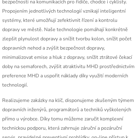
bezpečnosti na komunikacích pro řidiče, chodce i cyklisty.
Propojením jednotlivých technologií vznikají inteligentní
systémy, které umožňují zefektivnit řízení a kontrolu
dopravy ve městě. Naše technologie pomáhají konkrétně
zlepšit plynulost dopravy a snížit tvorbu kolon, snížit počet
dopravních nehod a zvýšit bezpečnost dopravy,
minimalizovat emise a hluk z dopravy, snížit ztrátové čekací
doby na semaforech, zvýšit atraktivitu MHD prostřednictvím
preference MHD a uspořit náklady díky využití moderních
technologií.
Realizujeme zakázky na klíč, disponujeme zkušeným týmem
dopravních inženýrů, programátorů a techniků vyškolených
přímo u výrobce. Díky tomu můžeme zaručit komplexní
technickou podporu, která zahrnuje záruční a pozáruční
servis, pravidelné preventivní prohlídky, on-line přístup k