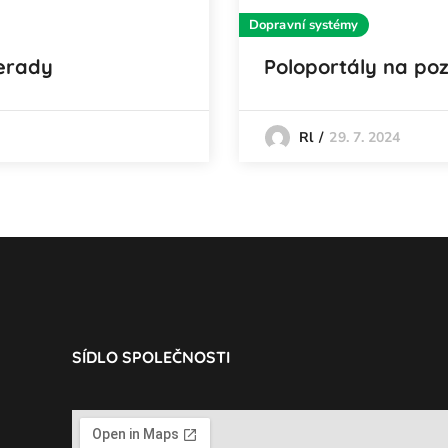
Dopravní systémy
erady
Poloportály na poz
29. 7. 2024
Rl
SÍDLO SPOLEČNOSTI