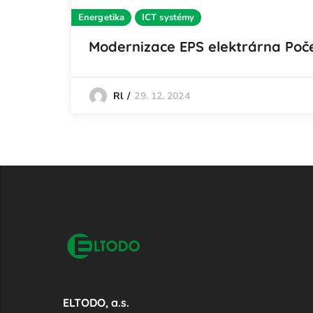
Energetika
ICT systémy
Modernizace EPS elektrárna Poč
29. 12. 2024
Rl
ELTODO, a.s.