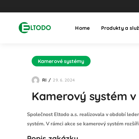
Home
Produkty a slu
Kamerové systémy
Rl
29. 6. 2024
Kamerový systém v 
Společnost Eltodo a.s. realizovala v období le
systém. V rámci akce se kamerový systém rozšíři
Popis zakázky