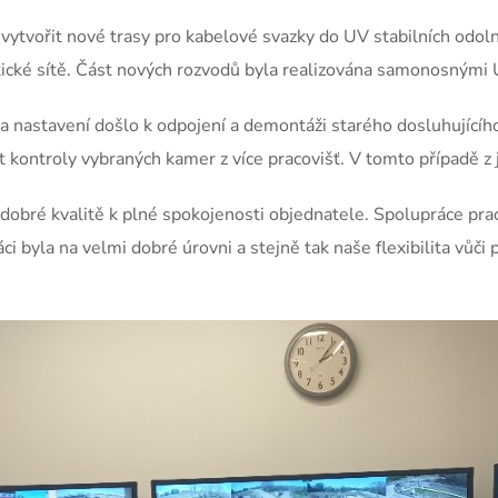
vytvořit nové trasy pro kabelové svazky do UV stabilních odol
ptické sítě. Část nových rozvodů byla realizována samonosnými
a nastavení došlo k odpojení a demontáži starého dosluhující
t kontroly vybraných kamer z více pracovišť. V tomto případě z j
dobré kvalitě k plné spokojenosti objednatele. Spolupráce pra
áci byla na velmi dobré úrovni a stejně tak naše flexibilita v