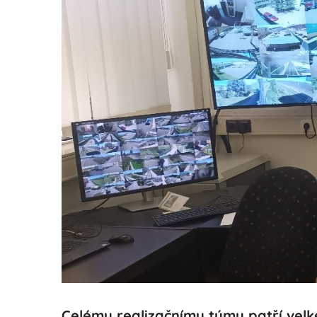
Celému realizačnímu týmu patří velk