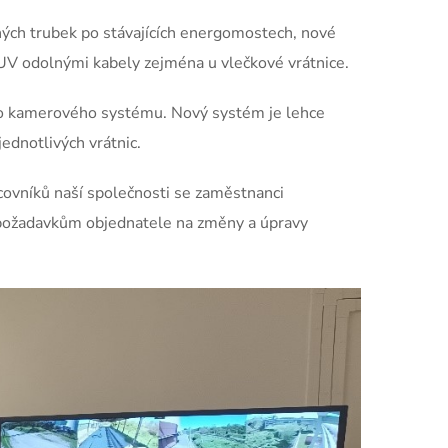
ných trubek po stávajících energomostech, nové
 UV odolnými kabely zejména u vlečkové vrátnice.
ho kamerového systému. Nový systém je lehce
ednotlivých vrátnic.
covníků naší společnosti se zaměstnanci
ůči požadavkům objednatele na změny a úpravy