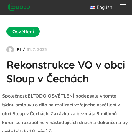
English
Osvětlení
Rl
31. 7. 2023
Rekonstrukce VO v obci
Sloup v Čechách
Společnost ELTODO OSVĚTLENÍ podepsala v tomto
týdnu smlouvu o dílo na realizaci veřejného osvětlení v
obci Sloup v Čechách. Zakázka za bezmála 9 milionů
korun se rozeběhne v následujících dnech a dokončena by
měla být do 18 měsíců.