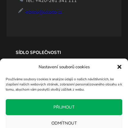
Tel.: +420-261 341 111
eltodo@eltodo.cz
SÍDLO SPOLEČNOSTI
Nastavení souborů cookies
Používáme soubory cookies k analýze údajů o našich návštěvnících, ke
zlepšení našich webových stránek, zobrazení personalizovaného obsahu a k
tomu, abychom vám poskytli skvělý zážitek z webu.
PŘIJMOUT
ODMÍTNOUT