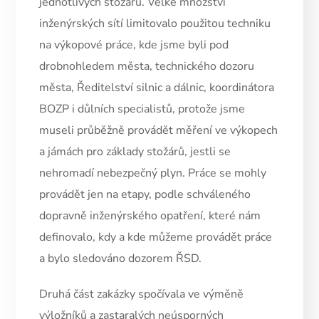
jednotlivých stožárů. Velké množství
inženýrských sítí limitovalo použitou techniku
na výkopové práce, kde jsme byli pod
drobnohledem města, technického dozoru
města, Ředitelství silnic a dálnic, koordinátora
BOZP i důlních specialistů, protože jsme
museli průběžně provádět měření ve výkopech
a jámách pro základy stožárů, jestli se
nehromadí nebezpečný plyn. Práce se mohly
provádět jen na etapy, podle schváleného
dopravně inženýrského opatření, které nám
definovalo, kdy a kde můžeme provádět práce
a bylo sledováno dozorem ŘSD.
Druhá část zakázky spočívala ve výměně
výložníků a zastaralých neúsporných