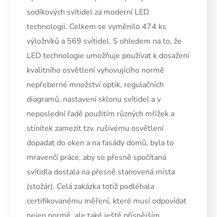
sodíkových svítidel za moderní LED
technologii. Celkem se vyměnilo 474 ks
výložníků a 569 svítidel. S ohledem na to, že
LED technologie umožňuje používat k dosažení
kvalitního osvětlení vyhovujícího normě
nepřeberné množství optik, regulačních
diagramů, nastavení sklonu svítidel a v
neposlední řadě použitím různých mřížek a
stínítek zamezit tzv. rušivému osvětlení
dopadat do oken a na fasády domů, byla to
mravenčí práce, aby se přesně spočítaná
svítidla dostala na přesně stanovená místa
(stožár). Celá zakázka totiž podléhala
certifikovanému měření, které musí odpovídat
nejen normě, ale také ještě přísnějším