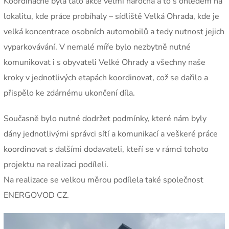
Koordinačně byla tato akce velmi náročná a to s ohledem na
lokalitu, kde práce probíhaly – sídliště Velká Ohrada, kde je
velká koncentrace osobních automobilů a tedy nutnost jejich
vyparkovávání. V nemalé míře bylo nezbytně nutné
komunikovat i s obyvateli Velké Ohrady a všechny naše
kroky v jednotlivých etapách koordinovat, což se dařilo a
přispělo ke zdárnému ukončení díla.
Současně bylo nutné dodržet podmínky, které nám byly
dány jednotlivými správci sítí a komunikací a veškeré práce
koordinovat s dalšími dodavateli, kteří se v rámci tohoto
projektu na realizaci podíleli.
Na realizace se velkou měrou podílela také společnost
ENERGOVOD CZ.